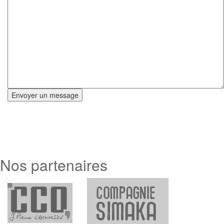
Email :
contact @ larchipel.org |
Courrier
postal :
Compagnie l'Archipel 34 rue Boisard
69007 Lyon |
Téléphone :
07.45.28.37.04
Nos partenaires