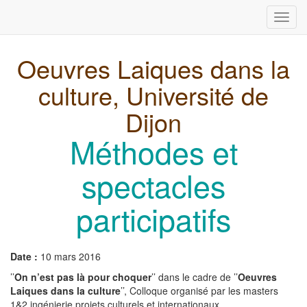
Toggl
navig
Oeuvres Laiques dans la
culture, Université de
Dijon
Méthodes et
spectacles
participatifs
Date :
10 mars 2016
’’
On n’est pas là pour choquer
’’ dans le cadre de ’’
Oeuvres
Laiques dans la culture
’’, Colloque organisé par les masters
1&2 ingénierie projets culturels et internationaux.